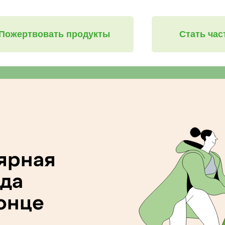
Пожертвовать продукты
Стать ча
ярная
ода
конце