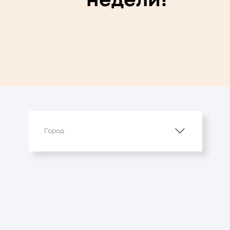
недели!
Город