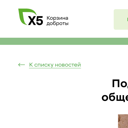
К списку новостей
По
общ