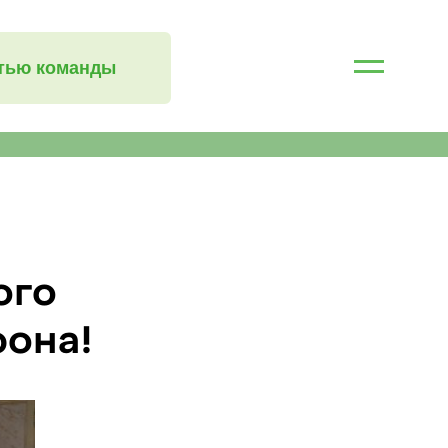
стью команды
ого
она!