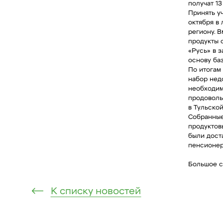
получат 13
Принять у
октября в
региону. 
продукты 
«Русь» в 
основу баз
По итогам
набор нед
необходим
продоволь
в Тульской
Собранные
продуктов
были дост
пенсионер
Большое с
К списку новостей