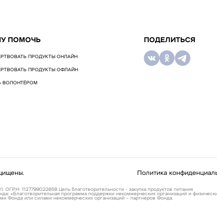
ЧУ ПОМОЧЬ
ПОДЕЛИТЬСЯ
РТВОВАТЬ ПРОДУКТЫ ОНЛАЙН
РТВОВАТЬ ПРОДУКТЫ ОФЛАЙН
Ь ВОЛОНТЁРОМ
щищены.
Политика конфиденциал
1. ОГРН: 1127799022658 Цель благотворительности - закупка продуктов питания
нда: «Благотворительная программа поддержки некоммерческих организаций и физически
ми Фонда или силами некоммерческих организаций – партнеров Фонда.