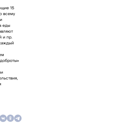
ющие 15
о всему
и
а еды
авляют
 и пр.
 каждый
ем
 доброты»
чи
ольствия,
м