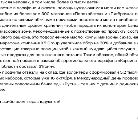
 тысяч человек, в том числе более 8 тысяч детей.
частие в марафоне и оказать помощь нуждающимся могли все жела
 любом из более чем 300 магазинов «Перекрёсток» и «Пятёрочка» п
Вместе со своими обычными покупками посетители могли приобрест
с длительным сроком хранения, чтобы передать их волонтерам банк
закассовой зоне. Рекомендованные к пожертвованию продукты сост
ового рациона, это подсолнечное масло, крупы, макароны, сахар, чай
 марафона компания X5 Group увеличила сбор на 30% и добавила в
остающие товарные позиции, чтобы каждый нуждающийся получил
ые продукты для полноценного питания. Таким образом, общий объ
ственной помощи в рамках общерегионального марафона «Корзина
 области составил 31тонну.
 продукты отвезли на склад, где волонтеры сформировали 5,2 тыся
ых наборов, которые уже 16 октября, в Международный день продов
авлены подопечным банка еды «Русь» – семьям с детьми и одиноки
ам.
пасибо всем неравнодушным!