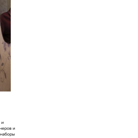
 и
неров и
 наборы