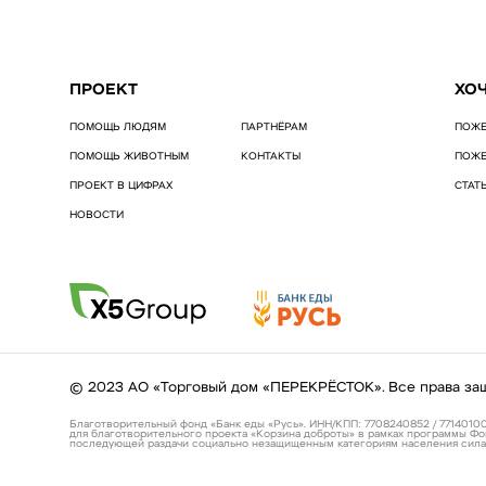
ПРОЕКТ
ХО
ПОМОЩЬ ЛЮДЯМ
ПАРТНЁРАМ
ПОЖЕ
ПОМОЩЬ ЖИВОТНЫМ
КОНТАКТЫ
ПОЖЕ
ПРОЕКТ В ЦИФРАХ
СТАТ
НОВОСТИ
© 2023 АО «Торговый дом «ПЕРЕКРЁСТОК». Все права за
Благотворительный фонд «Банк еды «Русь». ИНН/КПП: 7708240852 / 77140100
для благотворительного проекта «Корзина доброты» в рамках программы Фо
последующей раздачи социально незащищенным категориям населения сила