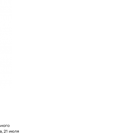
ьного
а, 21 июля