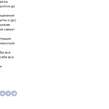
рска,
длится до
 хранения
кты и др.)
дникам
ие свезут
туации,
ркесской
бы все
себя все
и