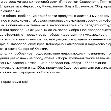
м во всех магазинах торговой сети «Пятёрочка» Ставрополя, Пятиго
 Владикавказа, Черкесска, Минеральных Вод и Ессентуков. Сбор про
ключительно.
ия в сборе необходимо приобрести продукты с длительным сроком
ное масло, крупы, чай, сахар, консервация, макароны, орехи, сухофру
ь их в специальных тележках в закассовой зоне или передать сотру
 в дни проведения акции с 16 до 20 часов. Собранное продовольств
 где сформируют продуктовые наборы и доставят их нуждающимся.
чателями акции станут семьи, находящиеся в трудной жизненной си
ие в Ставропольском крае, Кабардино-Балкарской и Карачаево-Че
ах, а также Северной Осетии.
дополнит собранное продовольствие недостающими позициями, что
учили равнозначные продуктовые наборы. Компания также взяла на 
ионные расходы, связанные с проведением сбора – обеспечение
туры, логистики и т.д. Сбор продуктов будет осуществляться силам
в из числа сотрудников «Пятёрочки».
 неравнодушных!