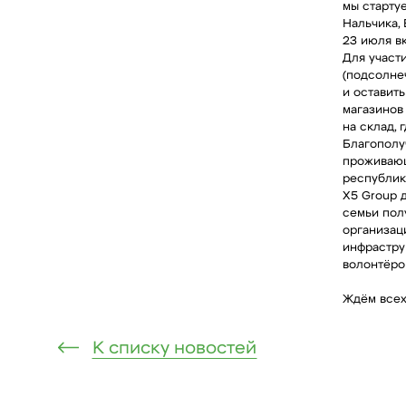
мы стартуе
Нальчика,
23 июля в
Для участ
(подсолнеч
и оставит
магазинов
на склад,
Благополу
проживающ
республик
X5 Group 
семьи пол
организац
инфраструк
волонтёро
Ждём всех
К списку новостей