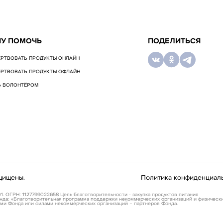
ЧУ ПОМОЧЬ
ПОДЕЛИТЬСЯ
РТВОВАТЬ ПРОДУКТЫ ОНЛАЙН
РТВОВАТЬ ПРОДУКТЫ ОФЛАЙН
Ь ВОЛОНТЁРОМ
щищены.
Политика конфиденциал
1. ОГРН: 1127799022658 Цель благотворительности - закупка продуктов питания
нда: «Благотворительная программа поддержки некоммерческих организаций и физически
ми Фонда или силами некоммерческих организаций – партнеров Фонда.