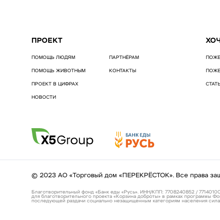
ПРОЕКТ
ХО
ПОМОЩЬ ЛЮДЯМ
ПАРТНЁРАМ
ПОЖЕ
ПОМОЩЬ ЖИВОТНЫМ
КОНТАКТЫ
ПОЖЕ
ПРОЕКТ В ЦИФРАХ
СТАТ
НОВОСТИ
© 2023 АО «Торговый дом «ПЕРЕКРЁСТОК». Все права за
Благотворительный фонд «Банк еды «Русь». ИНН/КПП: 7708240852 / 77140100
для благотворительного проекта «Корзина доброты» в рамках программы Фо
последующей раздачи социально незащищенным категориям населения сила